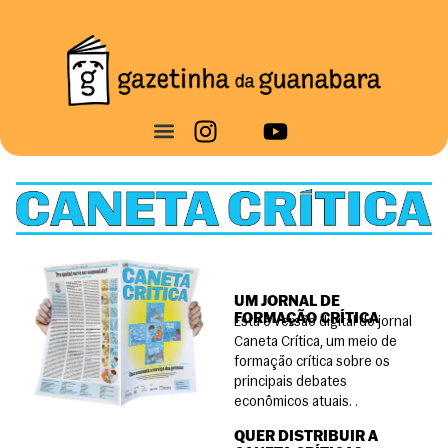
UM JORNAL DE
FORMAÇÃO CRÍTICA
Esta é versão digital do jornal
Caneta Crítica, um meio de
formação crítica sobre os
principais debates
econômicos atuais.
.
QUER DISTRIBUIR A