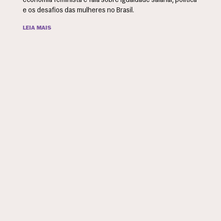
economia feminista e fala sobre igualdade salarial, política
e os desafios das mulheres no Brasil.
LEIA MAIS