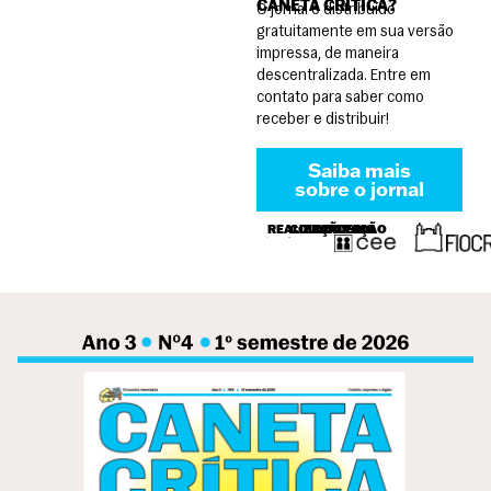
CANETA CRÍTICA?
O jornal é distribuído
gratuitamente em sua versão
impressa, de maneira
descentralizada. Entre em
contato para saber como
receber e distribuir!
Saiba mais
sobre o jornal
REALIZAÇÃO
COLABORAÇÃO
PARCERIA
APOIO